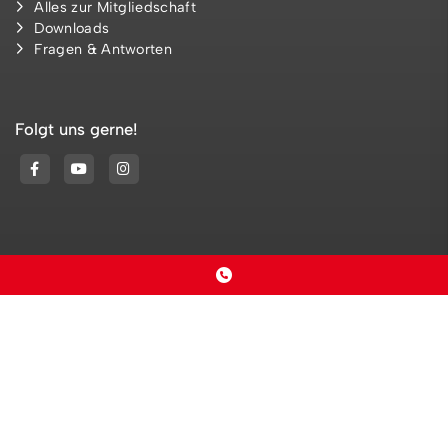
Alles zur Mitgliedschaft
Downloads
Fragen & Antworten
Folgt uns gerne!
© 2026 - NTSV Strand 08 e. V. |
Impressum
|
Datenschutz
Diese Website ist gefördert durch das Projekt
„Sportdeutschland – Deine
Vereinswebsite”
, einem gemeinsamen Angebot des DOSB und NETZCOCKTAIL.