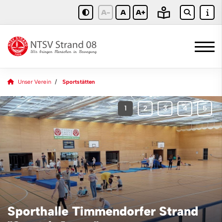
A-
A
A+
Unser Verein
Sportstätten
Sporthalle Timmendorfer Strand